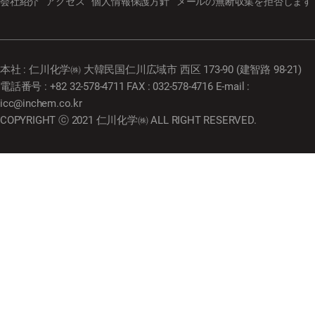
会社紹介
アクセス
個人情報保護方針
メールの無断収集を拒否します
本社 : 仁川化学㈱ 大韓民国仁川広域市 西区 173-90 (建智路 98-21)
電話番号 : +82 32-578-4711 FAX : 032-578-4716 E-mail :
icc@inchem.co.kr
COPYRIGHT ⓒ 2021 仁川化学㈱ ALL RIGHT RESERVED.